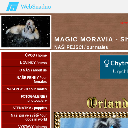
WebSnadno
Admin
MAGIC MORAVIA - Shi
NAŠI PEJSCI / our males
ÚVOD / home
NOVINKY / news
O NÁS / about us
NAŠE FENKY / our
females
NAŠI PEJSCI / our males
FOTOGALERIE /
photogalery
ŠTĚŇÁTKA / puppies
Naši psi ve světě / our
dogs in world
VÝSTAVY / shows