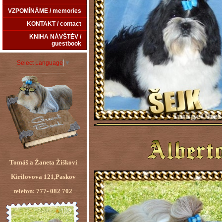
VZPOMÍNÁME / memories
KONTAKT / contact
KNIHA NÁVŠTĚV /
guestbook
Select Language
▼
_____________
Tomáš a Žaneta Žiškovi
Kirilovova 121,Paskov
telefon: 777- 082 702