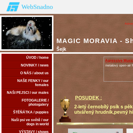
WebSnadno
Admin
MAGIC MORAVIA - Shi
Šejk
ÚVOD / home
Agressive Music
NOVINKY / news
metalový open-air f
O NÁS / about us
NAŠE FENKY / our
females
NAŠI PEJSCI / our males
POSUDEK :
FOTOGALERIE /
photogalery
2-letý černobílý psík s p
utvářený hrudník,pevný h
ŠTĚŇÁTKA / puppies
Naši psi ve světě / our
dogs in world
VÝSTAVY / shows