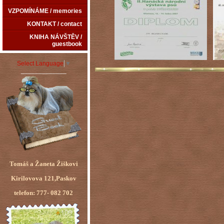
VZPOMÍNÁME / memories
KONTAKT / contact
KNIHA NÁVŠTĚV /
guestbook
Select Language
▼
_____________
Tomáš a Žaneta Žiškovi
Kirilovova 121,Paskov
telefon: 777- 082 702