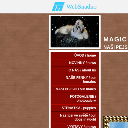
WebSnadno
MAGIC 
NAŠI PEJSC
ÚVOD / home
NOVINKY / news
O NÁS / about us
NAŠE FENKY / our
females
NAŠI PEJSCI / our males
FOTOGALERIE /
photogalery
ŠTĚŇÁTKA / puppies
Naši psi ve světě / our
dogs in world
VÝSTAVY / shows