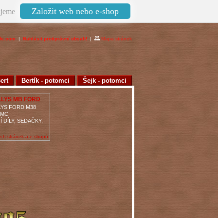
Založit web nebo e-shop
jeme
de.com
|
Nahlásit protiprávní obsah!
|
Mapa stránek
ert
Bertík - potomci
Šejk - potomci
LLYS MB FORD
LYS FORD M38
GMC
 DÍLY, SEDAČKY,
ch stránek a e-shopů