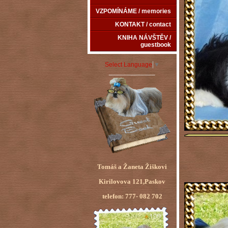
VZPOMÍNÁME / memories
KONTAKT / contact
KNIHA NÁVŠTĚV /
guestbook
Select Language
▼
_____________
Tomáš a Žaneta Žiškovi
Kirilovova 121,Paskov
telefon: 777- 082 702