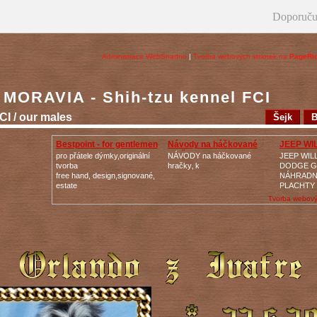
Doporuču
Administrace WebSnadno
|
Tvorba webových stránek na
PageRi
MORAVIA - Shih-tzu kennel FCI
I / our males
Šejk
B
Bestpoint - for gentlemen
Návody na háčkované
JEEP WI
hračk
GPW
pro přátele dýmky,originální
NÁVODY na háčkované
JEEP WIL
tvorba
hračky‚ k
DODGE 
free hand, design,signované,
NÁHRADNÍ
estate
PLACHTY
Tvorba webový