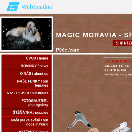
WebSnadno
Admin
MAGIC MORAVIA - Shi
SHIH-TZ
Péče /care
ÚVOD / home
ENERGETICKÉ
NOVINKY / news
JANA KATEŘINA
KASTNEROVÁ
O NÁS / about us
tvorba na přání, ilu
NAŠE FENKY / our
females
NAŠI PEJSCI / our males
FOTOGALERIE /
photogalery
ŠTĚŇÁTKA / puppies
Naši psi ve světě / our
dogs in world