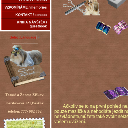
VÝSTAVY / shows
VZPOMÍNÁME / memories
KONTAKT / contact
KNIHA NÁVŠTĚV /
guestbook
Select Language
▼
_____________
Tomáš a Žaneta Žiškovi
Kirilovova 121,Paskov
Ačkoliv se to na první pohled n
pouze mazlíčka a nehodláte jezdit na 
telefon: 777- 082 702
nezvládnete,můžete také zvolit někte
vašem uvážení.