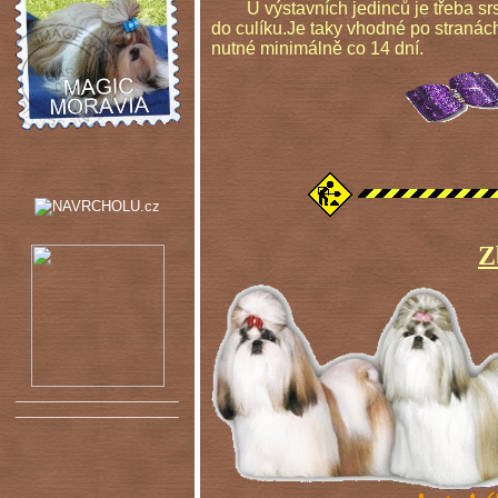
U výstavních jedinců je třeba srst
do culíku.Je taky vhodné po stranác
nutné minimálně co 14 dní.
Z
_____________________
_____________________