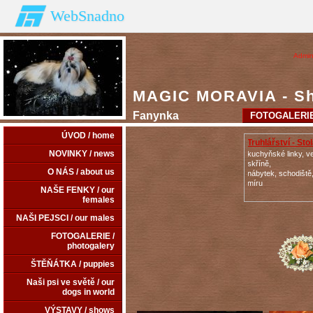
WebSnadno
Admin
MAGIC MORAVIA - Shi
Fanynka
FOTOGALERIE 
ÚVOD / home
Truhlářství - Sto
NOVINKY / news
kuchyňské linky, v
skříně,
O NÁS / about us
nábytek, schodiště
míru
NAŠE FENKY / our
females
NAŠI PEJSCI / our males
FOTOGALERIE /
photogalery
ŠTĚŇÁTKA / puppies
Naši psi ve světě / our
dogs in world
VÝSTAVY / shows