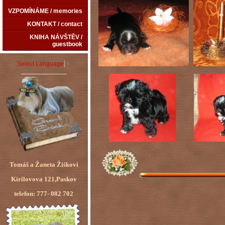
VZPOMÍNÁME / memories
KONTAKT / contact
KNIHA NÁVŠTĚV /
guestbook
Select Language
▼
_____________
Tomáš a Žaneta Žiškovi
Kirilovova 121,Paskov
telefon: 777- 082 702