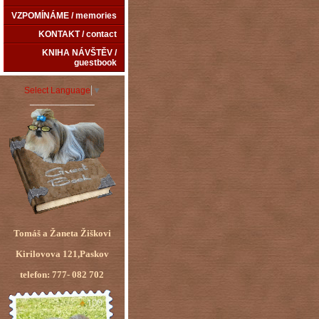
VZPOMÍNÁME / memories
KONTAKT / contact
KNIHA NÁVŠTĚV /
guestbook
Select Language
▼
_____________
Tomáš a Žaneta Žiškovi
Kirilovova 121,Paskov
telefon: 777- 082 702