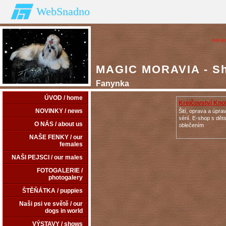
WebSnadno
Admin
MAGIC MORAVIA - Shi
Fanynka
ÚVOD / home
Krejčovství Kno
NOVINKY / news
Šití, oprava a úpr
sérií. E-shop s dě
O NÁS / about us
oblečením
NAŠE FENKY / our
females
NAŠI PEJSCI / our males
FOTOGALERIE /
photogalery
ŠTĚŇÁTKA / puppies
Naši psi ve světě / our
dogs in world
VÝSTAVY / shows